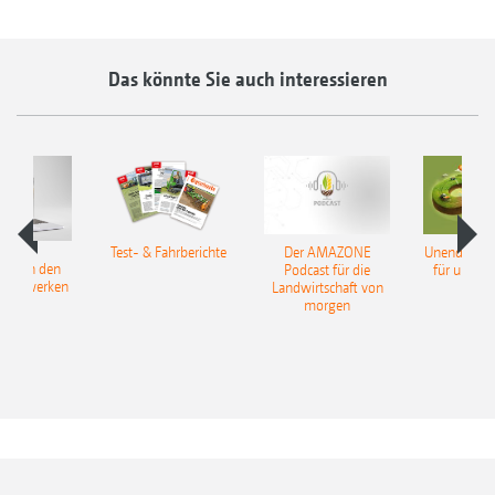
Das könnte Sie auch interessieren
Test- & Fahrberichte
Der AMAZONE
Unendlich g
NE in den
Podcast für die
für unsere
 Netzwerken
Landwirtschaft von
leben
morgen