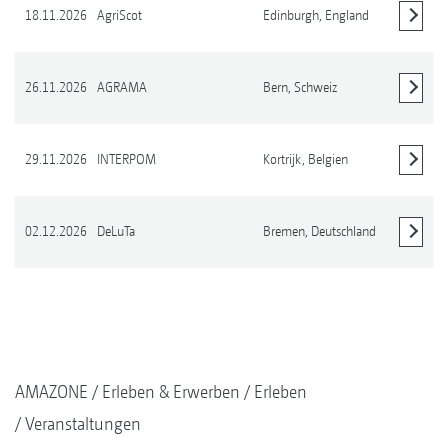
18.11.2026
AgriScot
Edinburgh,
England
Details anzeigen
26.11.2026
AGRAMA
Bern,
Schweiz
Details anzeigen
29.11.2026
INTERPOM
Kortrijk,
Belgien
Details anzeigen
02.12.2026
DeLuTa
Bremen,
Deutschland
Details anzeigen
AMAZONE
Erleben & Erwerben
Erleben
Veranstaltungen