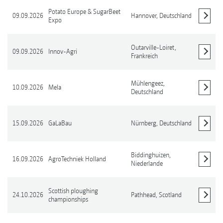
Potato Europe & SugarBeet
09.09.2026
Hannover,
Deutschland
Expo
Details anzeigen
Outarville-Loiret,
09.09.2026
Innov-Agri
Frankreich
Details anzeigen
Mühlengeez,
10.09.2026
Mela
Deutschland
Details anzeigen
15.09.2026
GaLaBau
Nürnberg,
Deutschland
Details anzeigen
Biddinghuizen,
16.09.2026
AgroTechniek Holland
Niederlande
Details anzeigen
Scottish ploughing
24.10.2026
Pathhead,
Scotland
championships
Details anzeigen