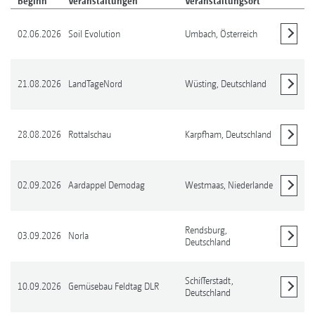
Beginn
Veranstaltungen
Veranstaltungsort
02.06.2026
Soil Evolution
Umbach,
Österreich
Details anzeigen
21.08.2026
LandTageNord
Wüsting,
Deutschland
Details anzeigen
28.08.2026
Rottalschau
Karpfham,
Deutschland
Details anzeigen
02.09.2026
Aardappel Demodag
Westmaas,
Niederlande
Details anzeigen
Rendsburg,
03.09.2026
Norla
Deutschland
Details anzeigen
Schifferstadt,
10.09.2026
Gemüsebau Feldtag DLR
Deutschland
Details anzeigen