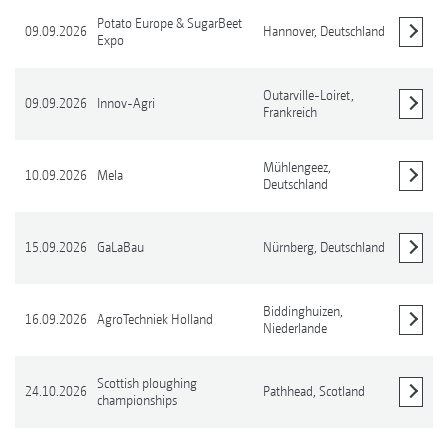
Potato Europe & SugarBeet
09.09.2026
Hannover,
Deutschland
Expo
Details anzeigen
Outarville-Loiret,
09.09.2026
Innov-Agri
Frankreich
Details anzeigen
Mühlengeez,
10.09.2026
Mela
Deutschland
Details anzeigen
15.09.2026
GaLaBau
Nürnberg,
Deutschland
Details anzeigen
Biddinghuizen,
16.09.2026
AgroTechniek Holland
Niederlande
Details anzeigen
Scottish ploughing
24.10.2026
Pathhead,
Scotland
championships
Details anzeigen