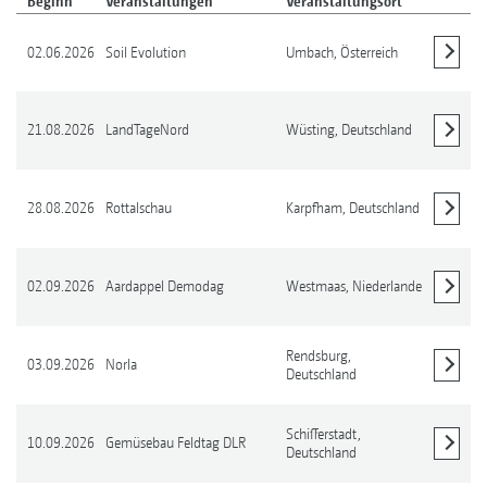
Beginn
Veranstaltungen
Veranstaltungsort
02.06.2026
Soil Evolution
Umbach,
Österreich
Details anzeigen
21.08.2026
LandTageNord
Wüsting,
Deutschland
Details anzeigen
28.08.2026
Rottalschau
Karpfham,
Deutschland
Details anzeigen
02.09.2026
Aardappel Demodag
Westmaas,
Niederlande
Details anzeigen
Rendsburg,
03.09.2026
Norla
Deutschland
Details anzeigen
Schifferstadt,
10.09.2026
Gemüsebau Feldtag DLR
Deutschland
Details anzeigen