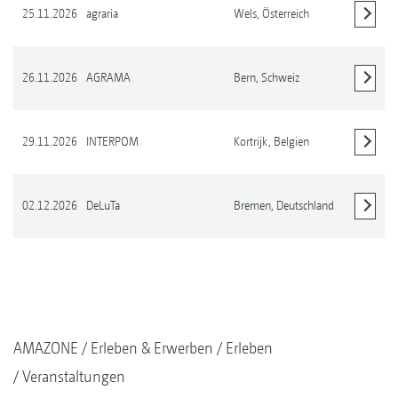
25.11.2026
agraria
Wels,
Österreich
Details anzeigen
26.11.2026
AGRAMA
Bern,
Schweiz
Details anzeigen
29.11.2026
INTERPOM
Kortrijk,
Belgien
Details anzeigen
02.12.2026
DeLuTa
Bremen,
Deutschland
Details anzeigen
AMAZONE
Erleben & Erwerben
Erleben
Veranstaltungen