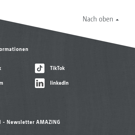
Nach oben
formationen
k
TikTok
am
linkedIn
l - Newsletter AMAZING