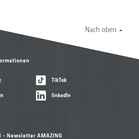
Nach oben
formationen
k
TikTok
am
linkedIn
l - Newsletter AMAZING