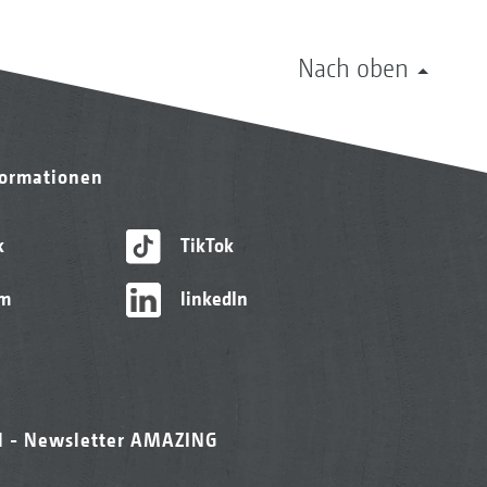
Nach oben
formationen
k
TikTok
am
linkedIn
l - Newsletter AMAZING