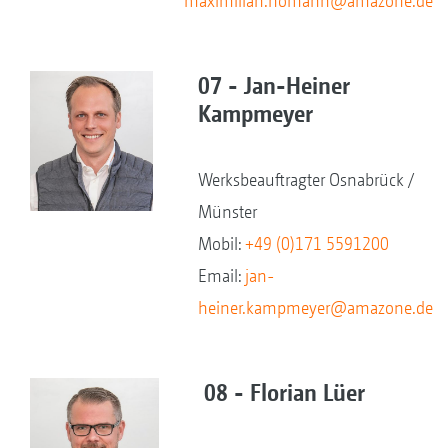
maximilian.homann@amazone.de
07 - Jan-Heiner
Kampmeyer
Werksbeauftragter Osnabrück /
Münster
Mobil:
+49 (0)171 5591200
Email:
jan-
heiner.kampmeyer@amazone.de
08 - Florian Lüer