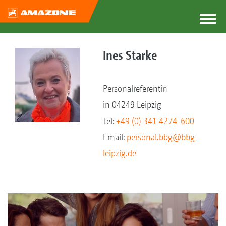
Ines Starke
Personalreferentin
in 04249 Leipzig
Tel:
+49 (0) 341 4274-600
Email:
personal.bbg@bbg-
leipzig.de