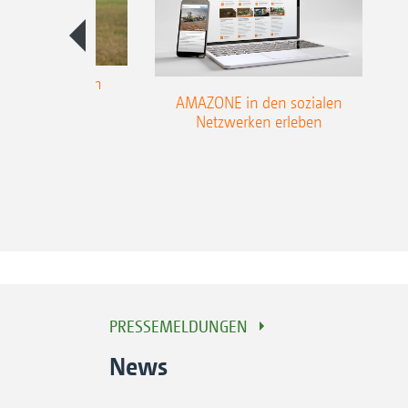
rungshilfen zum
AMAZONE in den sozialen
aisonstart
Netzwerken erleben
PRESSEMELDUNGEN
News