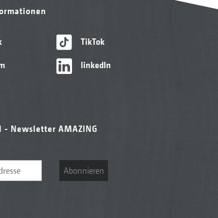
formationen
k
TikTok
am
linkedIn
l - Newsletter AMAZING
Abonnieren