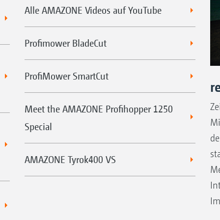
Alle AMAZONE Videos auf YouTube
Profimower BladeCut
ProfiMower SmartCut
r
Ze
Meet the AMAZONE Profihopper 1250
Mi
Special
de
st
AMAZONE Tyrok400 VS
Me
In
Im