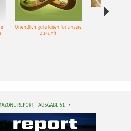
Produktfi
Bodenbearb
ie
Unendlich gute Ideen für unsere
n
Zukunft
AZONE REPORT - AUSGABE 51