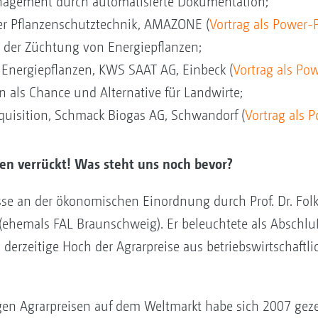
agement durch automatisierte Dokumentation;
er Pflanzenschutztechnik, AMAZONE (
Vortrag als Power-
 der Züchtung von Energiepflanzen;
r Energiepflanzen, KWS SAAT AG, Einbeck (
Vortrag als Po
 als Chance und Alternative für Landwirte;
kquisition, Schmack Biogas AG, Schwandorf (
Vortrag als 
len verrückt! Was steht uns noch bevor?
sse an der ökonomischen Einordnung durch Prof. Dr. Fo
 (ehemals FAL Braunschweig). Er beleuchtete als Abschl
erzeitige Hoch der Agrarpreise aus betriebswirtschaftlic
gen Agrarpreisen auf dem Weltmarkt habe sich 2007 geze