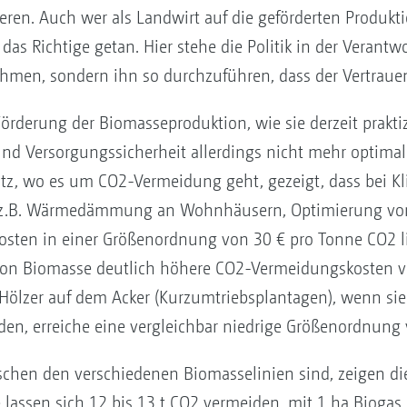
en. Auch wer als Landwirt auf die geförderten Produkti
 das Richtige getan. Hier stehe die Politik in der Verantw
hmen, sondern ihn so durchzuführen, dass der Vertrauen
örderung der Biomasseproduktion, wie sie derzeit praktiz
und Versorgungssicherheit allerdings nicht mehr optimal
chutz, wo es um CO2-Vermeidung geht, gezeigt, dass be
 (z.B. Wärmedämmung an Wohnhäusern, Optimierung von 
ten in einer Größenordnung von 30 € pro Tonne CO2 li
von Biomasse deutlich höhere CO2-Vermeidungskosten von
ölzer auf dem Acker (Kurzumtriebsplantagen), wenn sie 
n, erreiche eine vergleichbar niedrige Größenordnung 
schen den verschiedenen Biomasselinien sind, zeigen d
lassen sich 12 bis 13 t CO2 vermeiden, mit 1 ha Biogas 