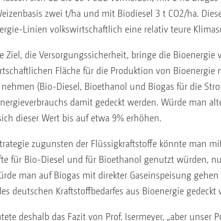
Weizenbasis zwei t/ha und mit Biodiesel 3 t CO2/ha. Diese
rgie-Linien volkswirtschaftlich eine relativ teure Klimasc
e Ziel, die Versorgungssicherheit, bringe die Bioenergie
tschaftlichen Fläche für die Produktion von Bioenergie 
 nehmen (Bio-Diesel, Bioethanol und Biogas für die St
Energieverbrauchs damit gedeckt werden. Würde man alter
ich dieser Wert bis auf etwa 9% erhöhen.
Strategie zugunsten der Flüssigkraftstoffe könnte man mi
älfte für Bio-Diesel und für Bioethanol genutzt würden,
Würde man auf Biogas mit direkter Gaseinspeisung gehe
es deutschen Kraftstoffbedarfes aus Bioenergie gedeckt
utete deshalb das Fazit von Prof. Isermeyer, „aber unser P