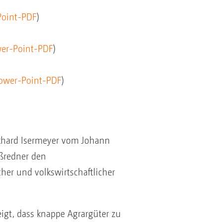
Point-PDF
)
wer-Point-PDF
)
Power-Point-PDF
)
lkhard Isermeyer vom Johann
ußredner den
her und volkswirtschaftlicher
igt, dass knappe Agrargüter zu