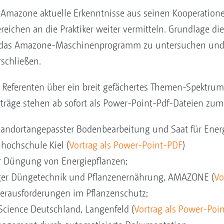
 Amazone aktuelle Erkenntnisse aus seinen Kooperation
eichen an die Praktiker weiter vermitteln. Grundlage dies
das Amazone-Maschinenprogramm zu untersuchen und da
schließen.
e Referenten über ein breit gefächertes Themen-Spektr
rträge stehen ab sofort als Power-Point-Pdf-Dateien zu
standortangepasster Bodenbearbeitung und Saat für Ener
hhochschule Kiel (
Vortrag als Power-Point-PDF
)
er Düngung von Energiepflanzen;
ger Düngetechnik und Pflanzenernährung, AMAZONE (
Vo
erausforderungen im Pflanzenschutz;
Science Deutschland, Langenfeld (
Vortrag als Power-Poi