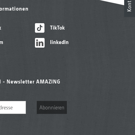
Kontakt
formationen
k
TikTok
am
linkedIn
l - Newsletter AMAZING
Abonnieren