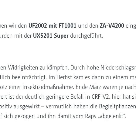
UF2002 mit FT1001
ZA-V4200
en wir den
und den
eing
UX5201 Super
rden mit der
durchgeführt.
enen Widrigkeiten zu kämpfen. Durch hohe Niederschlag
tlich beeinträchtigt. Im Herbst kam es dann zu einem m
rotz einer Insektizidmaßnahme. Ende März waren je nach
t ist der deutlich geringere Befall in CRF-V2, hier hat s
 positiv ausgewirkt – vermutlich haben die Begleitpflanz
uf sich gezogen und ihn damit vom Raps „abgelenkt“.