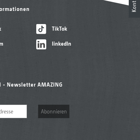
Kontakt
formationen
k
TikTok
am
linkedIn
l - Newsletter AMAZING
Abonnieren