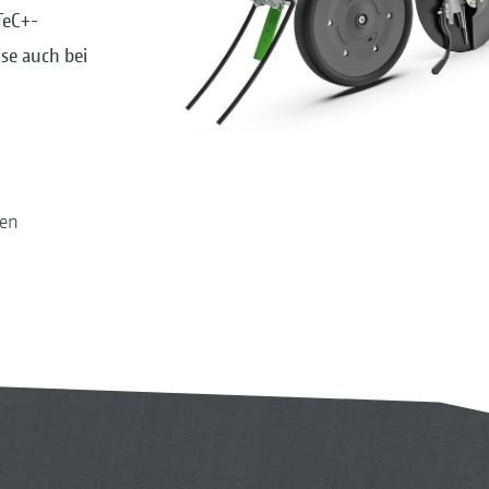
TeC+-
se auch bei
ten