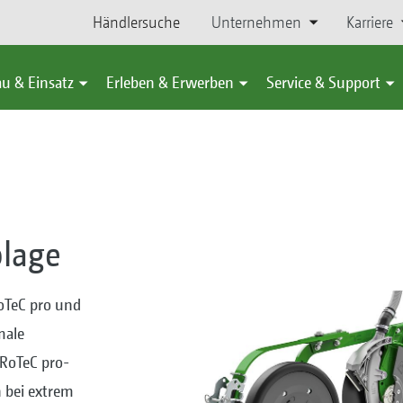
Händlersuche
Unternehmen
Karriere
u & Einsatz
Erleben & Erwerben
Service & Support
blage
oTeC pro und
male
 RoTeC pro-
h bei extrem