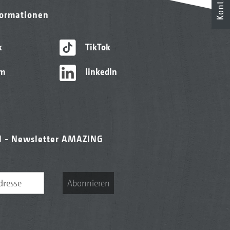
Kontakt
formationen
k
TikTok
am
linkedIn
l - Newsletter AMAZING
Abonnieren