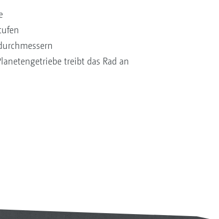
e
tufen
ddurchmessern
lanetengetriebe treibt das Rad an