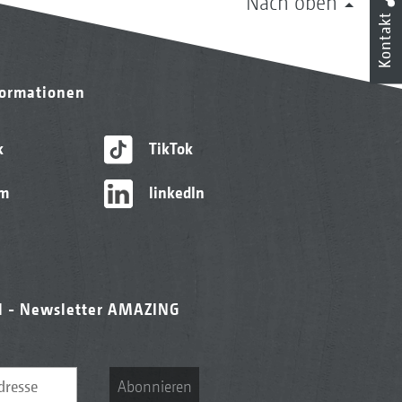
Nach oben
Kontakt
formationen
k
TikTok
am
linkedIn
l - Newsletter AMAZING
Abonnieren