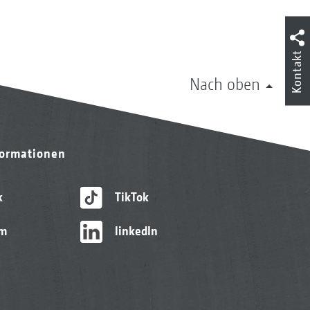
Kontakt
Nach oben
formationen
k
TikTok
am
linkedIn