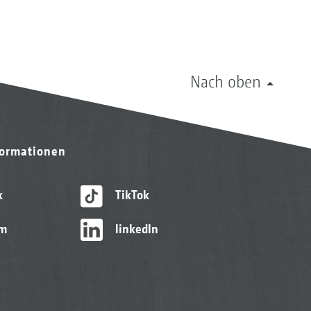
Nach oben
formationen
k
TikTok
am
linkedIn