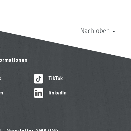
Nach oben
formationen
k
TikTok
am
linkedIn
l - Newsletter AMAZING