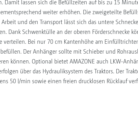
. Damit lassen sich die Befüllzeiten auf bis zu 15 Minu
ementsprechend weiter erhöhen. Die zweigeteilte Befülls
 Arbeit und den Transport lässt sich das untere Schneck
en. Dank Schwenktülle an der oberen Förderschnecke kö
e verteilen. Bei nur 70 cm Kantenhöhe am Einfülltrichter 
efüllen. Der Anhänger sollte mit Schieber und Rohrausl
sieren können. Optional bietet AMAZONE auch LKW-Anhän
rfolgen über das Hydrauliksystem des Traktors. Der Trakto
ns 50 l/min sowie einen freien drucklosen Rücklauf ver