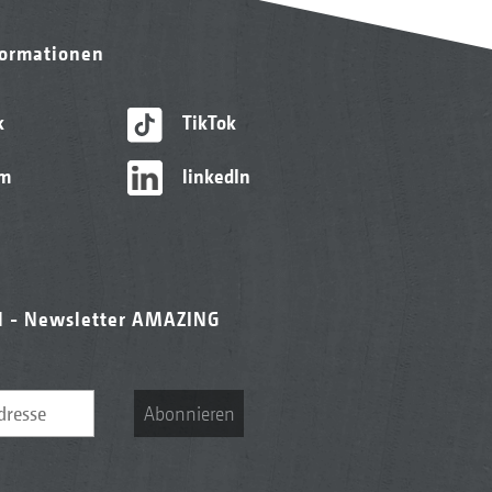
formationen
k
TikTok
am
linkedIn
l - Newsletter AMAZING
Abonnieren