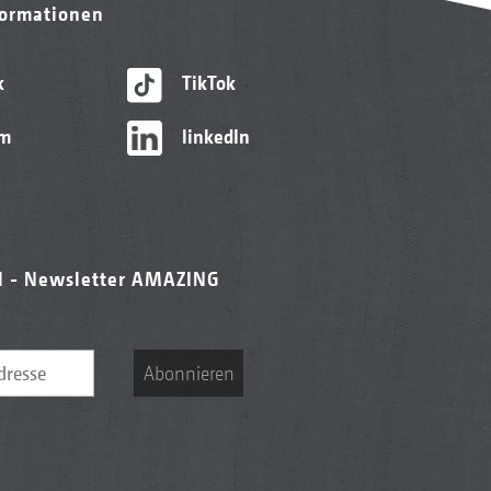
formationen
k
TikTok
am
linkedIn
l - Newsletter AMAZING
Abonnieren