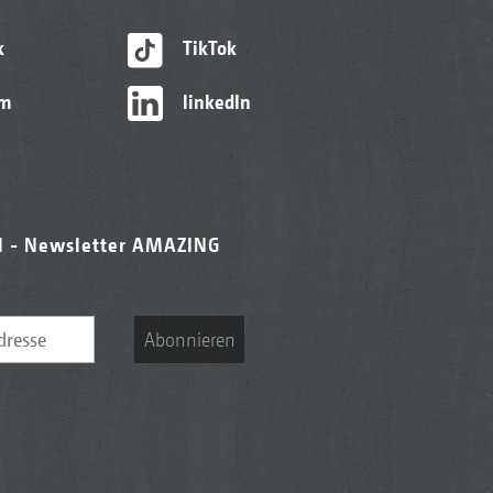
k
TikTok
am
linkedIn
l - Newsletter AMAZING
Abonnieren