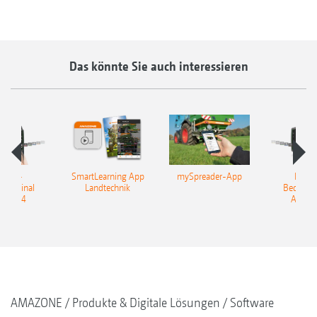
Das könnte Sie auch interessieren
OBUS-
SmartLearning App
mySpreader-App
ISOB
nterminal
Landtechnik
Bediente
Tron 4
AmaTr
AMAZONE
Produkte & Digitale Lösungen
Software