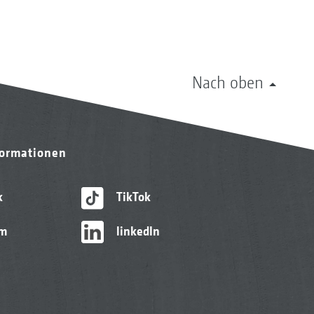
Nach oben
formationen
k
TikTok
am
linkedIn