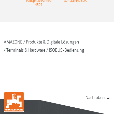
uper
Feldspritze Pantera
Sämaschine EDX
01
4504
AMAZONE
Produkte & Digitale Lösungen
Terminals & Hardware
ISOBUS-Bedienung
Nach oben