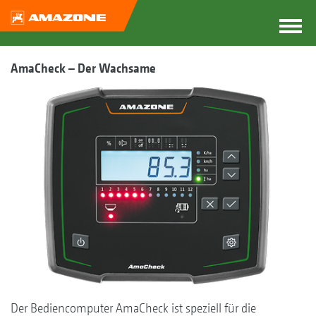
AmaCheck – Der Wachsame
Der Bediencomputer AmaCheck ist speziell für die