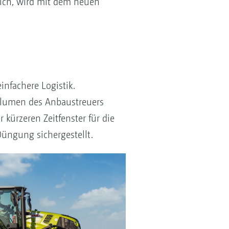
ich, wird mit dem neuen
nfachere Logistik.
volumen des Anbaustreuers
kürzeren Zeitfenster für die
üngung sichergestellt.