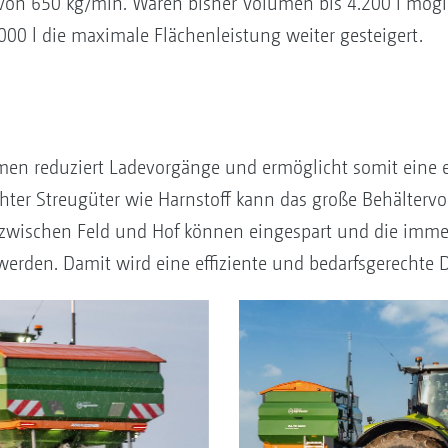
on 650 kg/min. Waren bisher Volumen bis 4.200 l mögl
000 l die maximale Flächenleistung weiter gesteigert.
men reduziert Ladevorgänge und ermöglicht somit eine ei
chter Streugüter wie Harnstoff kann das große Behälter
zwischen Feld und Hof können eingespart und die immer 
erden. Damit wird eine effiziente und bedarfsgerechte D