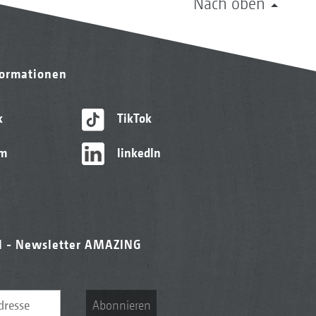
Nach oben
formationen
k
TikTok
am
linkedIn
l - Newsletter AMAZING
Abonnieren