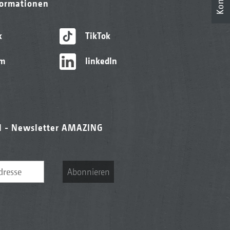
formationen
k
TikTok
am
linkedIn
l - Newsletter AMAZING
Abonnieren