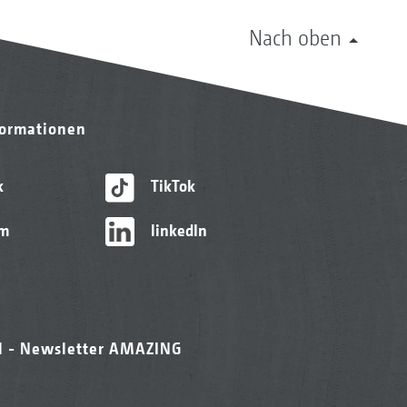
Nach oben
formationen
k
TikTok
am
linkedIn
l - Newsletter AMAZING