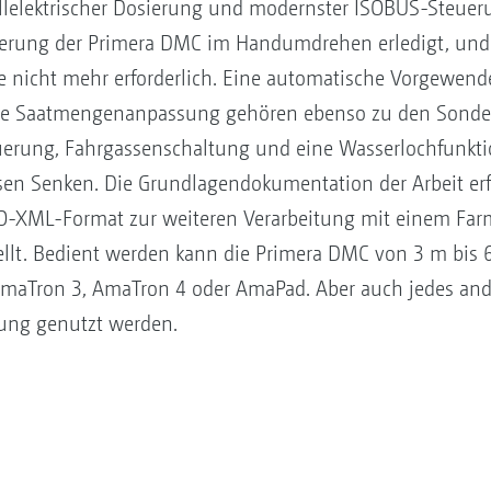
lelektrischer Dosierung und modernster ISOBUS-Steueru
brierung der Primera DMC im Handumdrehen erledigt, und 
ne nicht mehr erforderlich. Eine automatische Vorgewend
he Saatmengenanpassung gehören ebenso zu den Sonder
erung, Fahrgassenschaltung und eine Wasserlochfunktio
n Senken. Die Grundlagendokumentation der Arbeit erfol
SO-XML-Format zur weiteren Verarbeitung mit einem F
llt. Bedient werden kann die Primera DMC von 3 m bis 6
Tron 3, AmaTron 4 oder AmaPad. Aber auch jedes and
ung genutzt werden.