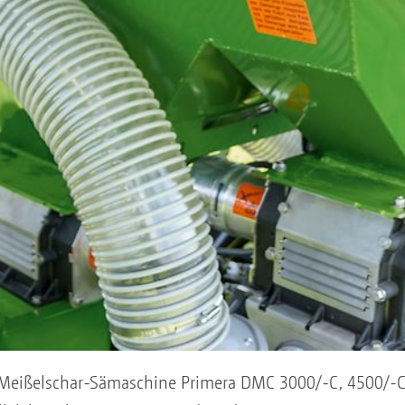
 Meißelschar-Sämaschine Primera DMC 3000/-C, 4500/-C