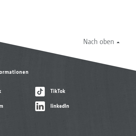
Nach oben
formationen
k
TikTok
am
linkedIn