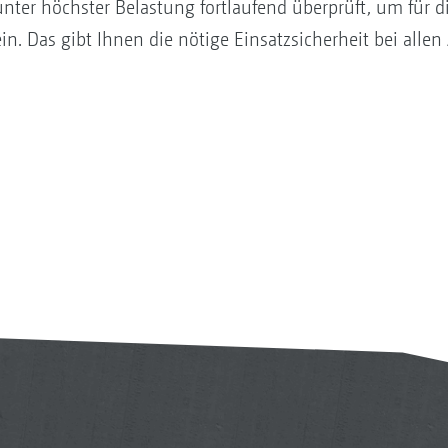
ter höchster Belastung fortlaufend überprüft, um für di
sein. Das gibt Ihnen die nötige Einsatzsicherheit bei al