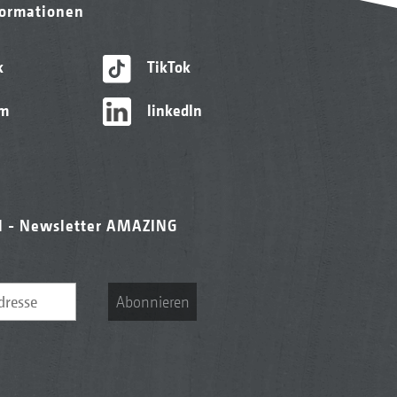
formationen
k
TikTok
am
linkedIn
l - Newsletter AMAZING
Abonnieren