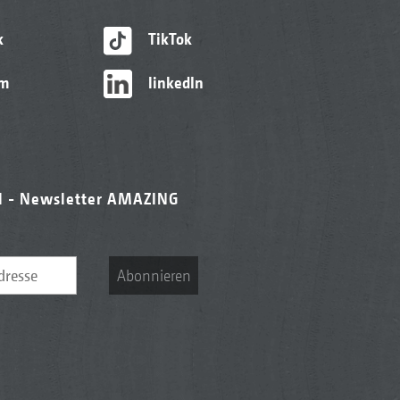
k
TikTok
am
linkedIn
l - Newsletter AMAZING
Abonnieren