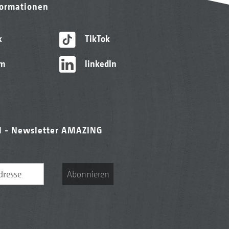
formationen
k
TikTok
am
linkedIn
l - Newsletter AMAZING
Abonnieren