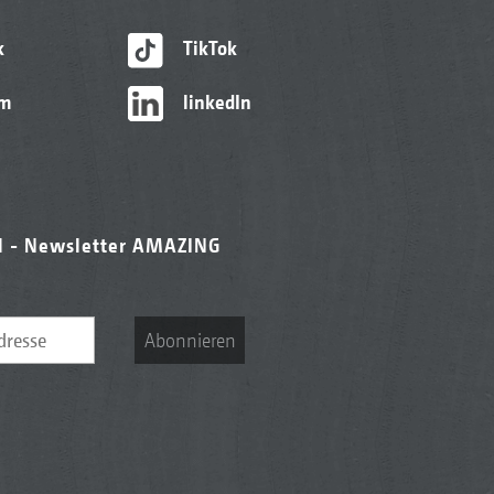
k
TikTok
am
linkedIn
l - Newsletter AMAZING
Abonnieren