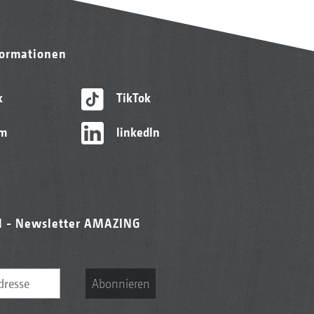
formationen
k
TikTok
am
linkedIn
l - Newsletter AMAZING
Abonnieren