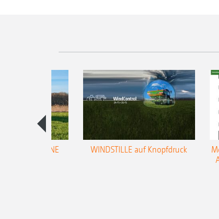
trol für AMAZONE
WINDSTILLE auf Knopfdruck
Me
ifugalstreuer