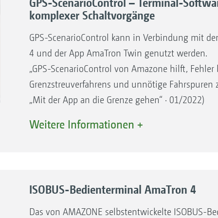
GPS-ScenarioControl – Terminal-Softwa
komplexer Schaltvorgänge
GPS-ScenarioControl kann in Verbindung mit d
4 und der App AmaTron Twin genutzt werden.
„GPS-ScenarioControl von Amazone hilft, Fehler 
Grenzstreuverfahrens und unnötige Fahrspuren zu
„Mit der App an die Grenze gehen“ · 01/2022)
Weitere Informationen +
Unterstützung für die bedarfsgerechte Düngu
Bei der Düngerausbringung wird der
Fahrer mit unterschiedlichen Aufgaben
konfrontiert. Zum einen muss er eine
ISOBUS-Bedien­terminal AmaTron 4
optimale Querverteilung des Streuguts
sowie eine bedarfsgerechte
Das von AMAZONE selbstentwickelte ISOBUS-Bed