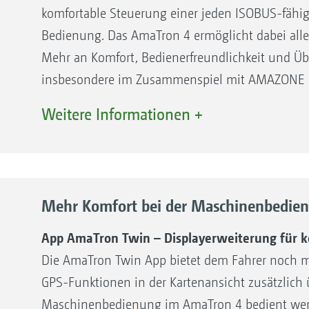
Düngerausbringung sicherstellen. Zum
komfortable Steuerung einer jeden ISOBUS-fäh
anderen muss er darauf achten, dass an
Bedienung. Das AmaTron 4 ermöglicht dabei all
Gräben, Wegen oder Grundstücksgrenzen das pas
Mehr an Komfort, Bedienerfreundlichkeit und Übe
angewandt wird, um eine gesetzeskonforme und 
insbesondere im Zusammenspiel mit AMAZONE
Hier kann es insbesondere bei wechselnden Fah
garantiert volle Funktionalität der Präzisionsland
Weitere Informationen +
Fehlanwendungen kommen, da ein bestimmtes Gr
richtigen Stelle aktiviert oder deaktiviert wird.
ROBUST!
zu einer nicht gesetzeskonformen Düngerausbri
Reflexionsarmes 8-Zoll-Touchdisplay mit was
Ansicht GPS-ScenarioControl auf AmaTron Tw
Aluminiumgehäuse
Mehr Komfort bei der Maschinenbedie
Rückseitige Handauflage für festen Griff
App AmaTron Twin – Displayerweiterung für 
Automatisierung komplexer Schaltvorgänge und Ent
DURCHDACHT!
Die AmaTron Twin App bietet dem Fahrer noch me
Praxisorientierte und übersichtliche Menüführ
GPS-Funktionen in der Kartenansicht zusätzlich ü
Bei der Folgeapplikation aktiviert der
Nutzung
Maschinenbedienung im AmaTron 4 bedient we