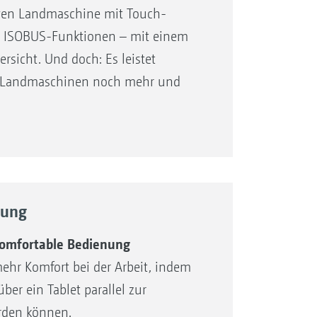
igen Landmaschine mit Touch-
e ISOBUS-Funktionen – mit einem
sende Grenzstreuverfahren
rsicht. Und doch: Es leistet
präzise Düngung zu garantieren.
 Landmaschinen noch mehr und
rern immer wieder zu
wirtschaft.
enzstreuverfahren nicht an der
 Auch Unwissenheit des Fahrers kann
ngung führen.
ser- und staubdichtem
in App
nung
komfortable Bedienung
lastung des Fahrers​​​​​​​
hr Komfort bei der Arbeit, indem
ung für eine einfache und intuitive
ber ein Tablet parallel zur
rden können.