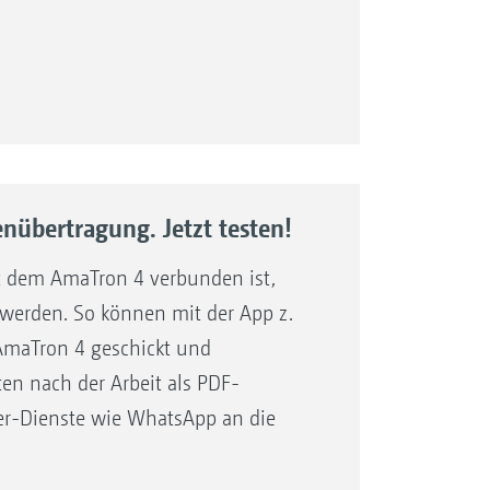
ng: Erst Arbeiten – dann
n:
äts
ichkeiten in der
m Blick
der Kartenansicht parallel über
nübertragung. Jetzt testen!
chtigen Stelle ausgeführt werden.
g der Arbeitsmaschine und ihrer
omit auch bei nachfolgenden
t dem AmaTron 4 verbunden ist,
Navigation per Fingerwisch
nn sich der Fahrer anhand der
werden. So können mit der App z.
ten Parameter jederzeit im Blick
ieren.
 AmaTron 4 geschickt und
ellen Import und Export von
ferenziert gespeicherten Szenarien
en nach der Arbeit als PDF-
er-Dienste wie WhatsApp an die
trategie
as ist komfortables