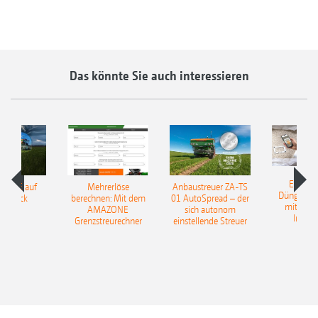
Das könnte Sie auch interessieren
EasyMa
TILLE auf
Mehrerlöse
Anbaustreuer ZA-TS
Düngerer
pfdruck
berechnen: Mit dem
01 AutoSpread – der
mit künst
AMAZONE
sich autonom
Intelli
Grenzstreurechner
einstellende Streuer