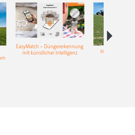
EasyMatch – Düngererkennung
Hangstreuen - 
mit künstlicher Intelligenz
nom
Präzisio