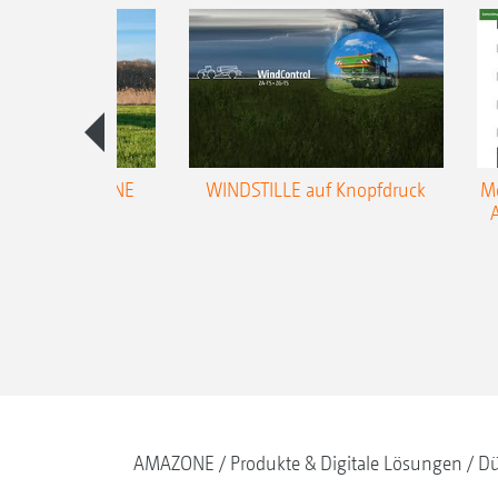
trol für AMAZONE
WINDSTILLE auf Knopfdruck
Me
ifugalstreuer
AMAZONE
Produkte & Digitale Lösungen
Dü