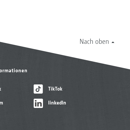
Nach oben
formationen
k
TikTok
am
linkedIn