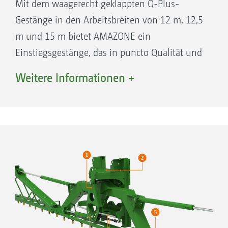
Mit dem waagerecht geklappten Q-Plus-
Gestänge in den Arbeitsbreiten von 12 m, 12,5
m und 15 m bietet AMAZONE ein
Einstiegsgestänge, das in puncto Qualität und
Zuverlässigkeit den Großen nichts nach steht.
Weitere Informationen +
Die Klappung erfolgt bereits serienmäßig
hydraulisch, ebenso wie die Höheneinstellung
und die einseitige Einklappung in
Fahrtrichtung links.
Ihre Vorteile:
Gleichzeitig superstabil und superleicht
Dreifache Stoßdämpfung
Hydraulische Höheneinstellung