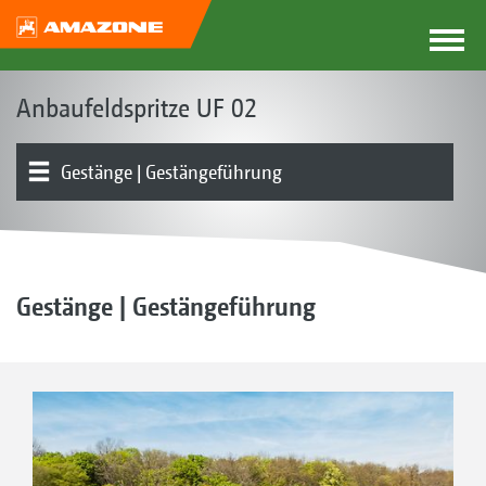
Anbaufeldspritze UF 02
Gestänge | Gestängeführung
Grundgerät | Tank | Rahmen
Bedienarmatur | Einspülbehälter | Pumpe
Produktübersicht
Teilbreitenschaltung | Einzeldüsenschaltung
Düsenkörper
Fronttank
Elektronik | Terminals | Software
Ausstattungen
Gestänge | Gestängeführung