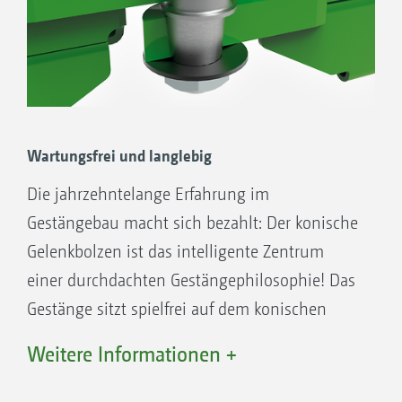
Klappern! Keine verschleißanfälligen
Gestängeablagen. Schnell Fahren ist kein
Problem.
Wartungsfrei und langlebig
Die jahrzehntelange Erfahrung im
Gestängebau macht sich bezahlt: Der konische
Gelenkbolzen ist das intelligente Zentrum
einer durchdachten Gestängephilosophie! Das
Sauber arbeiten!
Gestänge sitzt spielfrei auf dem konischen
Von den Gestängen tropft keine
Gelenkbolzen und sichert dem Anwender auch
Spritzflüssigkeit auf den Traktor oder das
Weitere Informationen +
nach Jahren noch eine optimale
Bedienzentrum und das Gestänge berührt
Gestängefunktion.