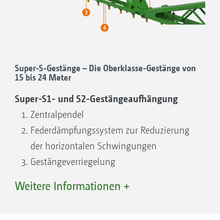
serienmäßig
Einseitige Einklappung links serienmäßig
Mit hydraulischer Neigungsverstellung
erhältlich
Die zentrale Schlauchführung sorgt für eine
Super-S-Gestänge – Die Oberklasse-Gestänge von
15 bis 24 Meter
saubere und knickfreie Verlegung aller
Super-S1- und S2-Gestängeaufhängung
Schläuche und Kabel
Zentralpendel
Federdämpfungssystem zur Reduzierung
der horizontalen ­Schwingungen
Gestängeverriegelung
Federdämpfungssystem zur Reduzierung
Weitere Informationen +
der vertikalen Schwingungen
Gelenk quer zur Fahrtrichtung