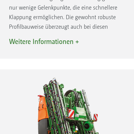
nur wenige Gelenkpunkte, die eine schnellere
Klappung ermöglichen. Die gewohnt robuste
Profilbauweise überzeugt auch bei diesen
Varianten. Trotz der im Vergleich zum Super-
Weitere Informationen +
S2-Gestänge um 50 cm längeren
Einzelsegmente des Super-S1-Gestänges, liegt
die Maschinenhöhe bei 3,30 m.
Das Super-S1-Gestänge in den Arbeitsbreiten
18 und 21 m kann einfach durch das
Einklappen des äußeren Gestängesegments
auf 15 m reduziert werden.
„Das Gestänge macht einen stabilen Eindruck
und lag bei unserem Einsatz angenehm