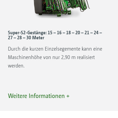
ruhig.“
(dlz agrarmagazin – Feldprobe UF 1201„Super
auch für kleine Breiten“ · 05/2016)
Super-S2-Gestänge: 15 – 16 – 18 – 20 – 21 – 24 –
27 – 28 – 30 Meter
Durch die kurzen Einzelsegemente kann eine
Maschinenhöhe von nur 2,90 m realisiert
werden.
Weitere Informationen +
Gestängeaufteilung und Klappvarianten des Super-
S1-Gestänge