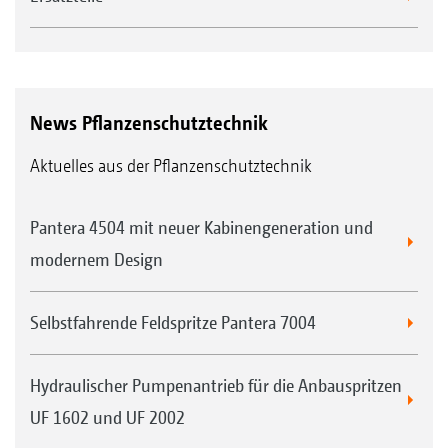
Einseitige Klappung
Einseitiges Anwinkeln rechts (Flex-
Klappung)
News Pflanzenschutztechnik
Beidseitiges Anwinkeln (Flex-Klappung)
Beidseitiges Abwinkeln (Flex-Klappung)
Aktuelles aus der Pflanzenschutztechnik
Pantera 4504 mit neuer Kabinengeneration und
modernem Design
Selbstfahrende Feldspritze Pantera 7004
Hydraulischer Pumpenantrieb für die Anbauspritzen
UF 1602 und UF 2002