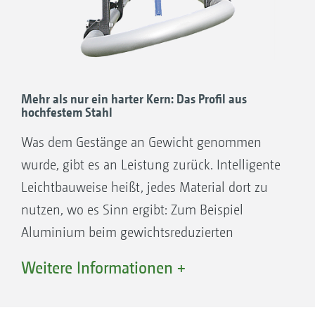
Gleichzeitig superstabil und superleicht
Super schmale Transportbreite von 2,40 m
3-fache Stoßdämpfung
Hydraulische Höheneinstellung
serienmäßig
Mehr als nur ein harter Kern: Das Profil aus
hochfestem Stahl
Mit hydraulischer Neigungsverstellung
erweiterbar
Was dem Gestänge an Gewicht genommen
Mit Randdüsenschaltung erweiterbar
wurde, gibt es an Leistung zurück. Intelligente
Mit elektrohydraulischer Betätigung Profi-
Leichtbauweise heißt, jedes Material dort zu
Klappung erweiterbar
nutzen, wo es Sinn ergibt: Zum Beispiel
Mit vollautomatischer Höhenführung
Aluminium beim gewichtsreduzierten
DistanceControl erweiterbar
Außenausleger des Super-S2-Gestänges,
Weitere Informationen +
Mit aktiver, vollautomatischer, hydraulischer
jedoch nicht im Gestängeinneren. Dort ist
Gestängeführung ContourControl
hochfester Stahl gefragt, damit das Gestänge