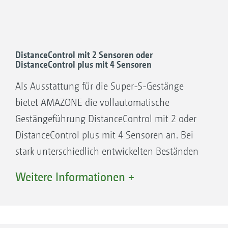
DistanceControl mit 2 Sensoren oder
DistanceControl plus mit 4 Sensoren
Als Ausstattung für die Super-S-Gestänge
Einseitige Klappung
bietet AMAZONE die vollautomatische
Gestängeführung DistanceControl mit 2 oder
Profi-Klappung 1:
DistanceControl plus mit 4 Sensoren an. ­Bei
Höheneinstellung, Ausklappung und
stark unterschiedlich entwickelten Beständen
Einklappung, einseitige Klappung mit
oder partiellem ­Lagergetreide kann es
reduzierter Fahrgeschwindigkeit (max. 6 km/h),
Weitere Informationen +
passieren, dass das Gestänge bei der
Gestängereduzierung, Neigungseinstellung.
Ausstattung mit 2 Sensoren in den Bestand
abtaucht. In diesem Fall schafft die
Gestänge ausgeklappt