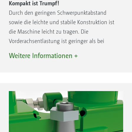
Kompakt ist Trumpf!
Durch den geringen Schwerpunktabstand
sowie die leichte und stabile Konstruktion ist
die Maschine leicht zu tragen. Die
Vorderachsentlastung ist geringer als bei
vielen Wettbewerbern.
Weitere Informationen +
Sicher fahren!
Die Übersicht im Straßenverkehr ist vorbildlich.
Wo der Traktor durchpasst, da passt auch das
Gestänge durch. Keine überstehenden Teile,
keine Gestängebeschädigungen, geringste
Transportmaße.
Alles sitzt!
Das Gestänge sitzt fest in Transporthaken. Kein