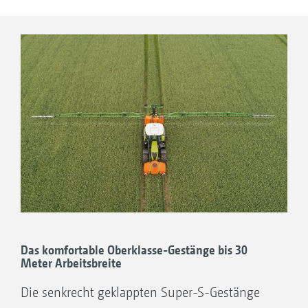
Durch die 3-fach stoßgedämpfte Aufhängung,
Gestängeaufteilung und Klappvarianten des Q-Plus-
die hydraulische Höheneinstellung und die
Gestänge
elastischen Abstandhalter wird das Super-S-
Gestänge sicher im richtigen Abstand über den
Bestand geführt.
Das komfortable Oberklasse-Gestänge bis 30
Meter Arbeitsbreite
Die senkrecht geklappten Super-S-Gestänge