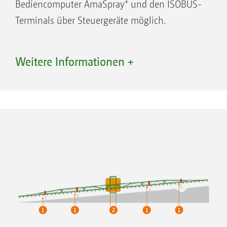
+
Bediencomputer AmaSpray
und den ISOBUS-
Terminals über Steuergeräte möglich.
Profi-Klappung – Flexibel und komfortabel
Weitere Informationen +
Als Ausstattung für alle Super-S-Gestänge
bietet AMAZONE die elektrohydraulische
Betätigung Profi-Klappung an. Alle
Hydraulikfunktionen sind über ProfiClick von
der Kabine aus zuverlässig und einfach
durchzuführen. Über einen Multifunktionsgriff
erfolgt die Bedienung besonders komfortabel.