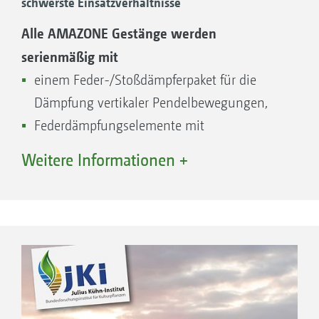
schwerste Einsatzverhältnisse
Alle AMAZONE Gestänge werden
serienmäßig mit
einem Feder-/Stoßdämpferpaket für die
Dämpfung vertikaler Pendelbewegungen,
Federdämpfungselemente mit
Kugelaufhängung für die Dämpfung
Weitere Informationen +
horizontaler Bewegungen und
Federelementen für die stoßgedämpfte
Aufhängung des gesamten Gestänges
ausgerüstet.
Mit den ebenfalls serienmäßigen
Komponenten hydraulische Höhenverstellung