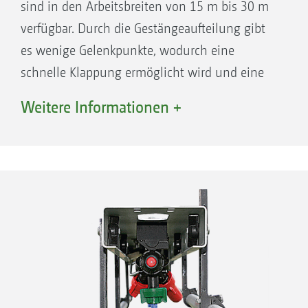
sind in den Arbeitsbreiten von 15 m bis 30 m
verfügbar. Durch die Gestängeaufteilung gibt
es wenige Gelenkpunkte, wodurch eine
schnelle Klappung ermöglicht wird und eine
Transportbreite von nur 2,40 m erreicht wird.
Weitere Informationen +
Ausgestattet mit der elektrohydraulischen
Betätigung Profi-Klappung und der
Höhenführung DistanceControl, wird Ihnen
die Arbeit um ein Vielfaches erleichtert.
Erhältlich ist das Super-S-Gestänge als Super-
S1-Gestänge mit 15 m bis 21 m und als
Super-S2-Gestänge mit 15 m bis 30 m.
Ihre Vorteile: