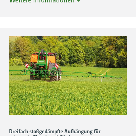
zuverlässig das Nachtropfen an den Düsen.
Selbstjustierende Bajonettverschlüsse
gewährleisten einen schnellen, werkzeuglosen
Düsenwechsel. Für alle Anwendungsfälle und
Aufwandmengen gibt es die richtigen Düsen,
z.B. für eine optimale Benetzung, gegen
Abdrift oder für den Flüssigdüngereinsatz.
„Das 30-m-Gestänge liegt im Feld bei der
Arbeit sehr ruhig.“
(”agrarheute” – Fahrbericht UF 2002 mit FT
1001 · 03/2018)
Dreifach stoßgedämpfte Aufhängung für