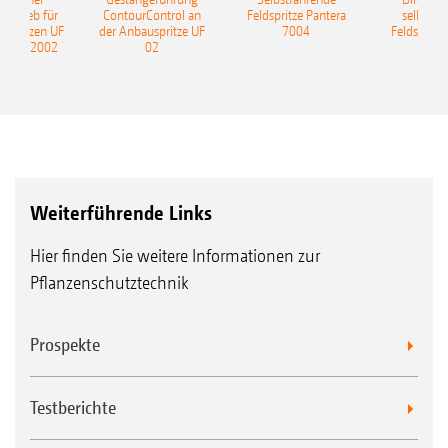
ntrieb für
ContourControl an
Feldspritze Pantera
selbstfa
uspritzen UF
der Anbauspritze UF
7004
Feldspritze
nd UF 2002
02
Weiterführende Links
Hier finden Sie weitere Informationen zur
Pflanzenschutztechnik
Prospekte
Testberichte