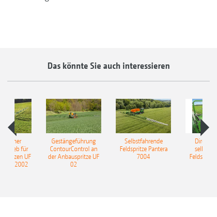
Das könnte Sie auch interessieren
ulischer
Gestängeführung
Selbstfahrende
DirectInj
ntrieb für
ContourControl an
Feldspritze Pantera
selbstfa
uspritzen UF
der Anbauspritze UF
7004
Feldspritze
nd UF 2002
02