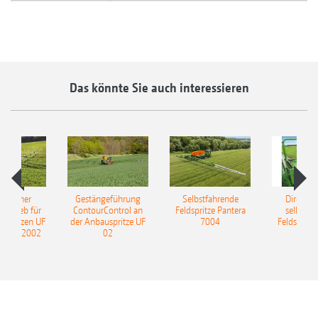
Das könnte Sie auch interessieren
ulischer
Gestängeführung
Selbstfahrende
DirectInj
ntrieb für
ContourControl an
Feldspritze Pantera
selbstfa
uspritzen UF
der Anbauspritze UF
7004
Feldspritze
nd UF 2002
02