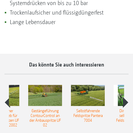
Systemdrücken von bis zu 10 bar
Trockenlaufsicher und flüssigdüngerfest
Lange Lebensdauer
Das könnte Sie auch interessieren
ulischer
Gestängeführung
Selbstfahrende
DirectInj
ntrieb für
ContourControl an
Feldspritze Pantera
selbstfa
uspritzen UF
der Anbauspritze UF
7004
Feldspritze
nd UF 2002
02