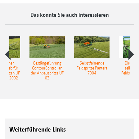
Das könnte Sie auch interessieren
ulischer
Gestängeführung
Selbstfahrende
DirectInj
ntrieb für
ContourControl an
Feldspritze Pantera
selbstfa
uspritzen UF
der Anbauspritze UF
7004
Feldspritze
nd UF 2002
02
Weiterführende Links