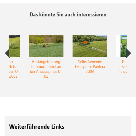
Das könnte Sie auch interessieren
ulischer
Gestängeführung
Selbstfahrende
DirectInj
ntrieb für
ContourControl an
Feldspritze Pantera
selbstfa
uspritzen UF
der Anbauspritze UF
7004
Feldspritze
nd UF 2002
02
Weiterführende Links