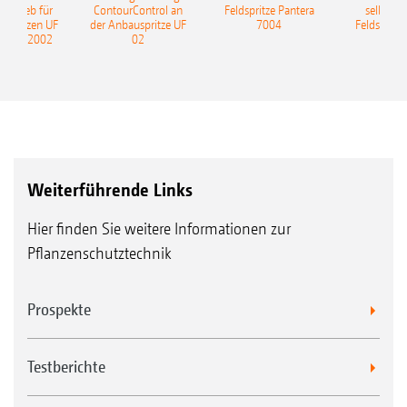
ntrieb für
ContourControl an
Feldspritze Pantera
selbstfa
uspritzen UF
der Anbauspritze UF
7004
Feldspritze
nd UF 2002
02
Weiterführende Links
Hier finden Sie weitere Informationen zur
Pflanzenschutztechnik
Prospekte
Testberichte