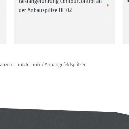
Gestängeführung ContourControl an
der Anbauspritze UF 02
lanzenschutztechnik
Anhängefeldspritzen