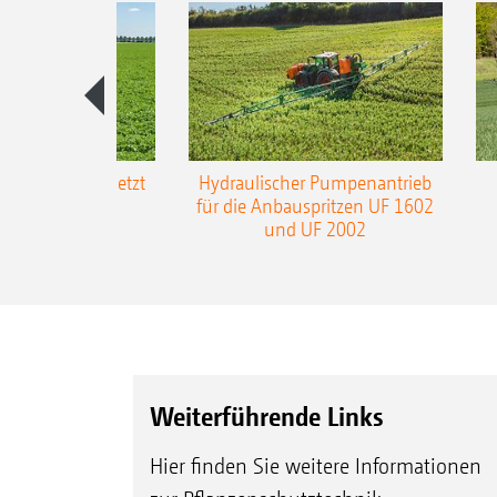
-L3-Gestänge jetzt
Hydraulischer Pumpenantrieb
m Arbeitsbreite
für die Anbauspritzen UF 1602
und UF 2002
Weiterführende Links
Hier finden Sie weitere Informationen