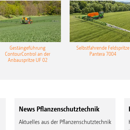
Gestängeführung
Selbstfahrende Feldspritze
ContourControl an der
Pantera 7004
Anbauspritze UF 02
News Pflanzenschutztechnik
Aktuelles aus der Pflanzenschutztechnik