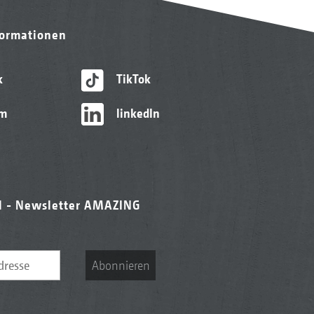
formationen
k
TikTok
am
linkedIn
l - Newsletter AMAZING
Abonnieren