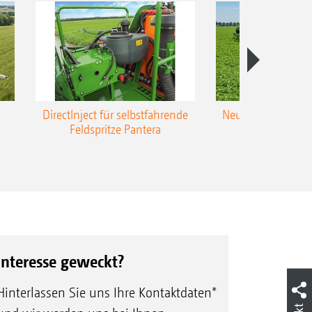
DirectInject für selbstfahrende
Neue Super-L3-Ges
Feldspritze Pantera
bis 48 m Arbei
Interesse geweckt?
Hinterlassen Sie uns Ihre Kontaktdaten*