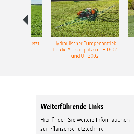
-L3-Gestänge jetzt
Hydraulischer Pumpenantrieb
m Arbeitsbreite
für die Anbauspritzen UF 1602
und UF 2002
Weiterführende Links
Hier finden Sie weitere Informationen
zur Pflanzenschutztechnik