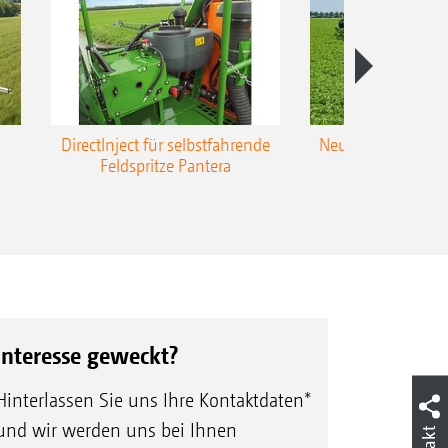
DirectInject für selbstfahrende
Neue Super-L3-Ges
Feldspritze Pantera
bis 48 m Arbei
Interesse geweckt?
Hinterlassen Sie uns Ihre Kontaktdaten*
und wir werden uns bei Ihnen