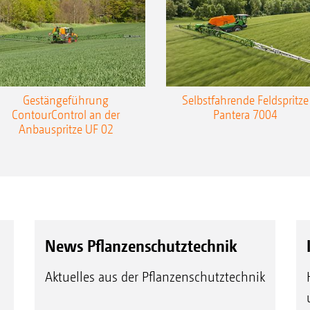
Gestängeführung
Selbstfahrende Feldspritze
ContourControl an der
Pantera 7004
Anbauspritze UF 02
News Pflanzenschutztechnik
Aktuelles aus der Pflanzenschutztechnik