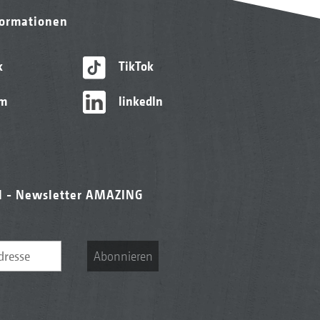
formationen
k
TikTok
am
linkedIn
l - Newsletter AMAZING
Abonnieren