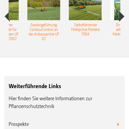
ulischer
Gestängeführung
Selbstfahrende
DirectInj
ntrieb für
ContourControl an
Feldspritze Pantera
selbstfa
uspritzen UF
der Anbauspritze UF
7004
Feldspritze
nd UF 2002
02
Weiterführende Links
Hier finden Sie weitere Informationen zur
Pflanzenschutztechnik
Prospekte