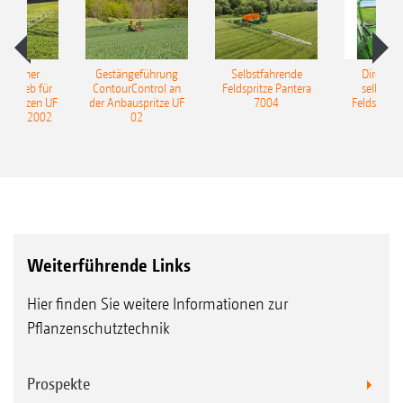
geschaltet und es wird der Sensor
berücksichtigt, der am ­dichtesten zur
Zielfläche ist.
ulischer
Gestängeführung
Selbstfahrende
DirectInj
Ultraschallsensoren
ntrieb für
ContourControl an
Feldspritze Pantera
selbstfa
uspritzen UF
der Anbauspritze UF
7004
Feldspritze
Winkellsensoren
nd UF 2002
02
Weiterführende Links
Hier finden Sie weitere Informationen zur
Pflanzenschutztechnik
Prospekte