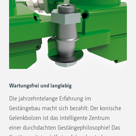
ausgerüstet.
Mit den ebenfalls serienmäßigen
Komponenten hydraulische Höhenverstellung
und Abstandskufe ergibt sich eine exakte
Längsverteilung und Querverteilung der
Spritzflüssigkeit.
Wartungsfrei und langlebig
Super-S2-Gestängeaufhängung
Zentralpendel
Die jahrzehntelange Erfahrung im
Federdämpfungssystem zur ­Reduzierung
Gestängebau macht sich bezahlt: Der konische
der horizontalen ­Schwingungen
Gelenkbolzen ist das intelligente Zentrum
Gelenk quer zur Fahrtrichtung
einer durchdachten Gestängephilosophie! Das
Federdämpfungssystem zur Reduzierung