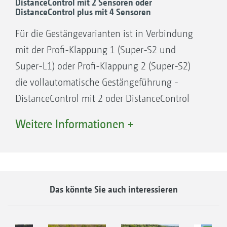
DistanceControl mit 2 Sensoren oder
DistanceControl plus mit 4 Sensoren
Für die Gestängevarianten ist in Verbindung
mit der Profi-Klappung 1 (Super-S2 und
Super-L1) oder Profi-Klappung 2 (Super-S2)
die vollautomatische Gestängeführung ­
DistanceControl mit 2 oder DistanceControl
plus mit 4 Sensoren möglich. ­Bei stark
Weitere Informationen +
unterschiedlich entwickelten Beständen oder
partiellem ­Lagergetreide kann es passieren,
dass das Gestänge bei der Ausstattung mit 2
Sensoren in den Bestand abtaucht. In diesem
Das könnte Sie auch interessieren
Fall schafft die Ausstattung mit vier Sensoren
Abhilfe. Die Sensoren sind ­elektrisch parallel