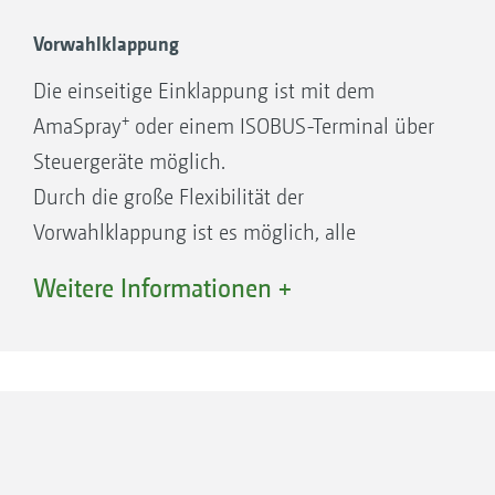
Vorwahlklappung
Die einseitige Einklappung ist mit dem
+
AmaSpray
oder einem ISOBUS-Terminal über
Steuergeräte möglich.
Durch die große Flexibilität der
Vorwahlklappung ist es möglich, alle
Teilbreiten einzeln zu klappen. Ob links oder
Weitere Informationen +
rechts, beide Seiten können unabhängig
voneinander einzeln eingeklappt werden, um
sich an jede Gegebenheit ihrer Flächen
anpassen zu können.
Einseitige Klappung