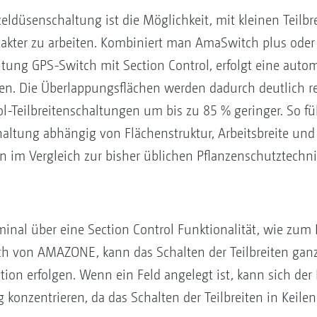
zeldüsenschaltung ist die Möglichkeit, mit kleinen Teilbr
kter zu arbeiten. Kombiniert man AmaSwitch plus oder
tung GPS-Switch mit Section Control, erfolgt eine auto
ten. Die Überlappungsflächen werden dadurch deutlich r
ol-Teilbreitenschaltungen um bis zu 85 % geringer. So f
ltung abhängig von Flächenstruktur, Arbeitsbreite und 
n im Vergleich zur bisher üblichen Pflanzenschutztechni
inal über eine Section Control Funktionalität, wie zum B
ch von AMAZONE, kann das Schalten der Teilbreiten gan
tion erfolgen. Wenn ein Feld angelegt ist, kann sich d
g konzentrieren, da das Schalten der Teilbreiten in Kei