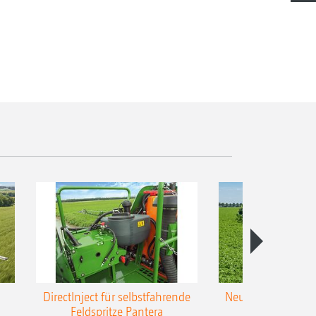
DirectInject für selbstfahrende
Neue Super-L3-Ges
Feldspritze Pantera
bis 48 m Arbei