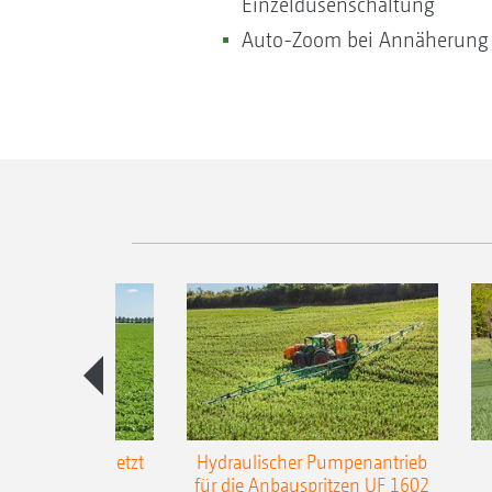
Einzeldüsenschaltung
Auto-Zoom bei Annäherung 
-L3-Gestänge jetzt
Hydraulischer Pumpenantrieb
m Arbeitsbreite
für die Anbauspritzen UF 1602